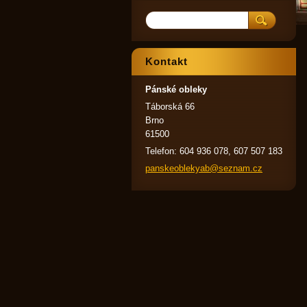
Kontakt
Pánské obleky
Táborská 66
Brno
61500
Telefon: 604 936 078, 607 507 183
panskeob
lekyab@s
eznam.cz