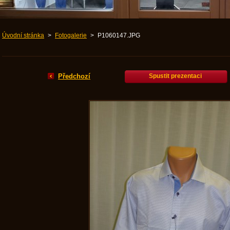
Úvodní stránka
>
Fotogalerie
>
P1060147.JPG
Předchozí
Spustit prezentaci