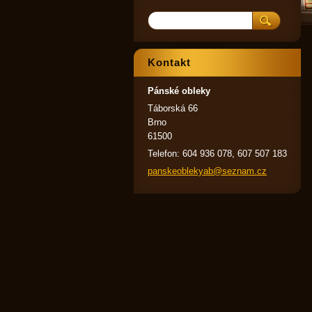
Kontakt
Pánské obleky
Táborská 66
Brno
61500
Telefon: 604 936 078, 607 507 183
panskeob
lekyab@s
eznam.cz