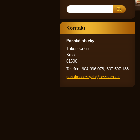
Kontakt
Pánské obleky
Táborská 66
Brno
61500
Telefon: 604 936 078, 607 507 183
panskeob
lekyab@s
eznam.cz